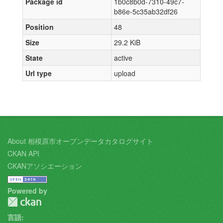
Package id
1b0c8b0d-7310-49c7-
b86e-5c35ab32df26
Position
48
Size
29.2 KiB
State
active
Url type
upload
About 相模原市オープンデータカタログサイト
CKAN API
CKANアソシエーション
Powered by
言語