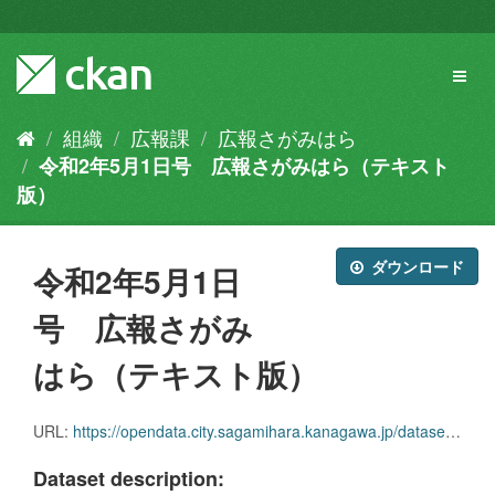
ス
キ
ッ
Toggl
プ
naviga
し
て
組織
広報課
広報さがみはら
内
令和2年5月1日号 広報さがみはら（テキスト
容
へ
版）
ダウンロード
令和2年5月1日
号 広報さがみ
はら（テキスト版）
URL:
https://opendata.city.sagamihara.kanagawa.jp/dataset/1b0c8b0d-7310-49c7-b86e-5c35ab32df26/resource/f00ca7de-13e6-4eee-9367-0fef675cf512/download/kouhou_20200501.zip
Dataset description: