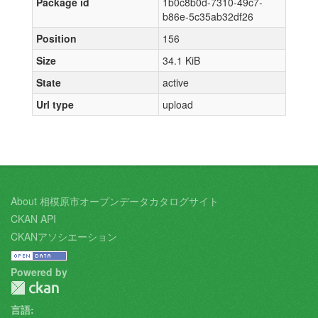
Package id
1b0c8b0d-7310-49c7-
b86e-5c35ab32df26
Position
156
Size
34.1 KiB
State
active
Url type
upload
About 相模原市オープンデータカタログサイト
CKAN API
CKANアソシエーション
Powered by
言語