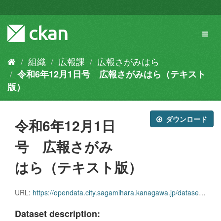
ス
キ
ッ
Toggl
プ
naviga
し
て
組織
広報課
広報さがみはら
内
令和6年12月1日号 広報さがみはら（テキスト
容
へ
版）
ダウンロード
令和6年12月1日
号 広報さがみ
はら（テキスト版）
URL:
https://opendata.city.sagamihara.kanagawa.jp/dataset/1b0c8b0d-7310-49c7-b86e-5c35ab32df26/resource/dc3fcd17-fa0b-42d9-9a1f-0965f17428d5/download/koho1201.zip
Dataset description: