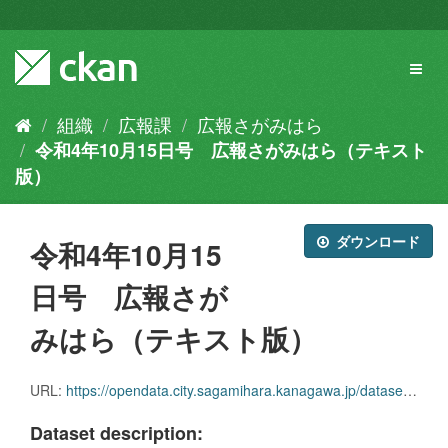
ス
キ
ッ
Toggl
プ
naviga
し
て
組織
広報課
広報さがみはら
内
令和4年10月15日号 広報さがみはら（テキスト
容
へ
版）
ダウンロード
令和4年10月15
日号 広報さが
みはら（テキスト版）
URL:
https://opendata.city.sagamihara.kanagawa.jp/dataset/1b0c8b0d-7310-49c7-b86e-5c35ab32df26/resource/ec4f1448-a454-4752-8057-cc59592b6ece/download/koho_1015.zip
Dataset description: