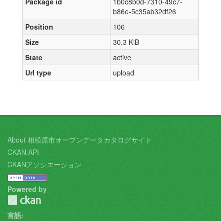
Package id
1b0c8b0d-7310-49c7-
b86e-5c35ab32df26
Position
106
Size
30.3 KiB
State
active
Url type
upload
About 相模原市オープンデータカタログサイト
CKAN API
CKANアソシエーション
Powered by
言語