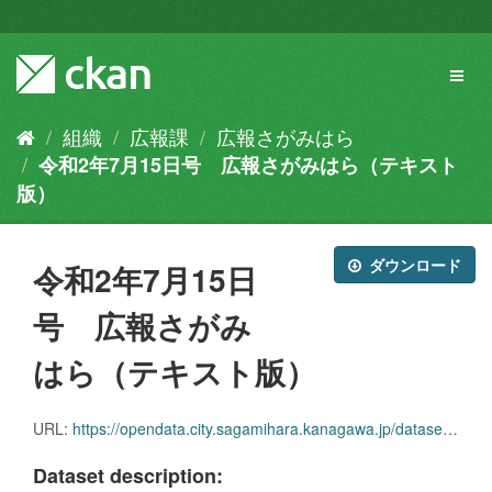
ス
キ
ッ
Toggl
プ
naviga
し
て
組織
広報課
広報さがみはら
内
令和2年7月15日号 広報さがみはら（テキスト
容
へ
版）
ダウンロード
令和2年7月15日
号 広報さがみ
はら（テキスト版）
URL:
https://opendata.city.sagamihara.kanagawa.jp/dataset/1b0c8b0d-7310-49c7-b86e-5c35ab32df26/resource/36de21c5-8246-45d0-a150-2b8fdaf42a7c/download/kouhou_0715.zip
Dataset description: