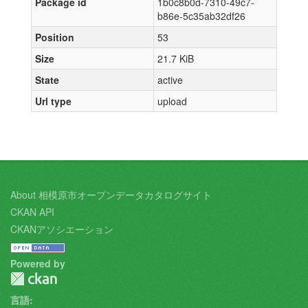
Package id
1b0c8b0d-7310-49c7-
b86e-5c35ab32df26
Position
53
Size
21.7 KiB
State
active
Url type
upload
About 相模原市オープンデータカタログサイト
CKAN API
CKANアソシエーション
Powered by
言語