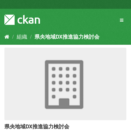
ス
キ
ッ
Toggl
プ
naviga
し
て
組織
県央地域DX推進協力検討会
内
容
へ
県央地域DX推進協力検討会