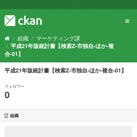
ス
キ
ッ
Toggl
プ
naviga
し
て
組織
マーケティング課
内
平成21年版統計書【検索Z-市独自-ほか-複
容
へ
合-01】
平成21年版統計書【検索Z-市独自-ほか-複合-01】
フォロワー
0
組織