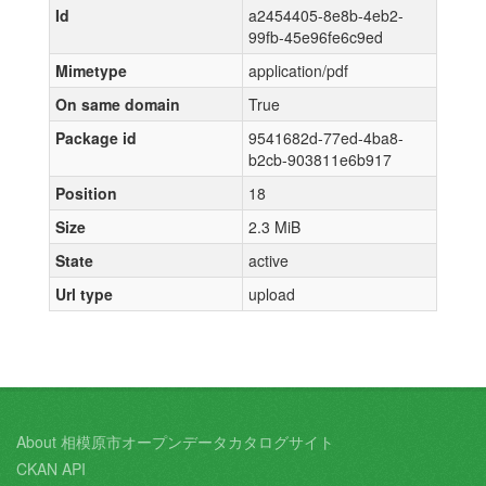
Id
a2454405-8e8b-4eb2-
99fb-45e96fe6c9ed
Mimetype
application/pdf
On same domain
True
Package id
9541682d-77ed-4ba8-
b2cb-903811e6b917
Position
18
Size
2.3 MiB
State
active
Url type
upload
About 相模原市オープンデータカタログサイト
CKAN API