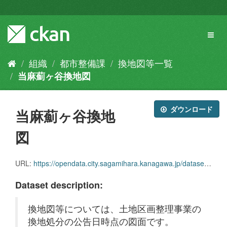
ス
キ
ッ
Toggl
プ
naviga
し
て
組織
都市整備課
換地図等一覧
内
当麻薊ヶ谷換地図
容
へ
ダウンロード
当麻薊ヶ谷換地
図
URL:
https://opendata.city.sagamihara.kanagawa.jp/dataset/9541682d-77ed-4ba8-b2cb-903811e6b917/resource/a2454405-8e8b-4eb2-99fb-45e96fe6c9ed/download/18_.pdf
Dataset description:
換地図等については、土地区画整理事業の
換地処分の公告日時点の図面です。