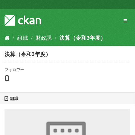
ス
キ
ッ
Toggl
プ
naviga
し
て
組織
財政課
決算（令和3年度）
内
容
へ
決算（令和3年度）
フォロワー
0
組織