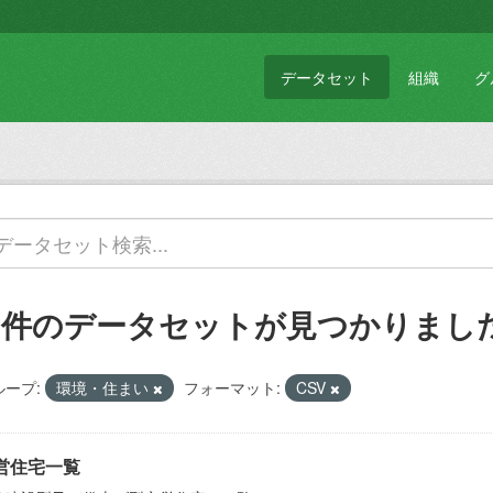
データセット
組織
グ
4 件のデータセットが見つかりまし
ループ:
環境・住まい
フォーマット:
CSV
営住宅一覧