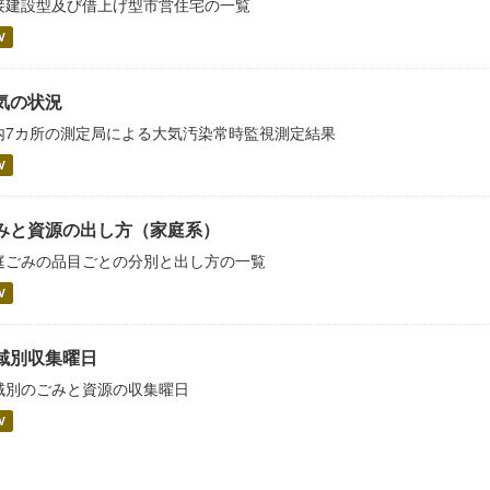
接建設型及び借上げ型市営住宅の一覧
V
気の状況
内7カ所の測定局による大気汚染常時監視測定結果
V
みと資源の出し方（家庭系）
庭ごみの品目ごとの分別と出し方の一覧
V
域別収集曜日
域別のごみと資源の収集曜日
V