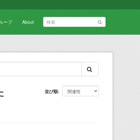
ループ
About
た
並び順