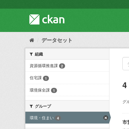
ス
キ
ッ
プ
し
て
内
データセット
容
へ
組織
資源循環推進課
2
住宅課
1
環境保全課
1
グ
グループ
環境・住まい
4
市