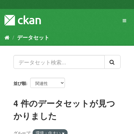
ス
キ
ッ
Toggl
プ
naviga
し
て
データセット
内
容
へ
並び順
4 件のデータセットが見つ
かりました
グループ:
環境・住まい