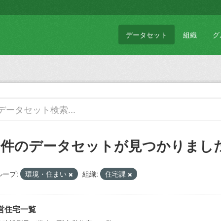
データセット
組織
グ
1 件のデータセットが見つかりまし
ループ:
環境・住まい
組織:
住宅課
営住宅一覧