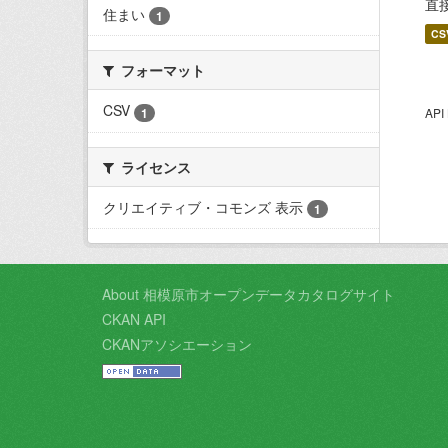
直
住まい
1
CS
フォーマット
CSV
1
AP
ライセンス
クリエイティブ・コモンズ 表示
1
About 相模原市オープンデータカタログサイト
CKAN API
CKANアソシエーション