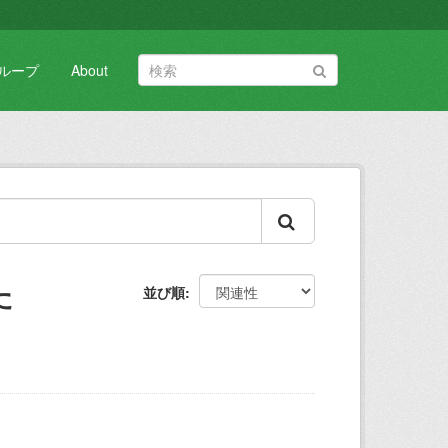
ループ
About
た
並び順