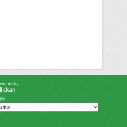
owered by
語