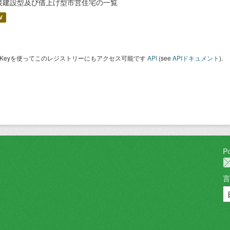
接建設型及び借上げ型市営住宅の一覧
V
I Keyを使ってこのレジストリーにもアクセス可能です
API
(see
APIドキュメント
).
P
言