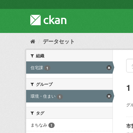
ス
キ
ッ
プ
し
て
内
データセット
容
へ
組織
住宅課
1
グループ
環境・住まい
1
グ
タグ
まちなみ
市
1