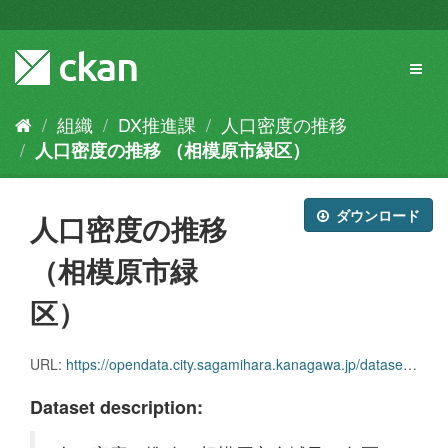
ス
キ
ッ
Toggl
プ
naviga
し
て
組織
DX推進課
人口密度の推移
内
人口密度の推移 （相模原市緑区）
容
へ
ダウンロード
人口密度の推移
（相模原市緑
区）
URL:
https://opendata.city.sagamihara.kanagawa.jp/dataset/3d14561b-bf17-4de8-b9cc-577a7f4a1d4e/resource/0624dedd-eec2-41f1-86fc-bb220a1e24bb/download/jinkomitsudo_14151midori_h22.04.csv
Dataset description: