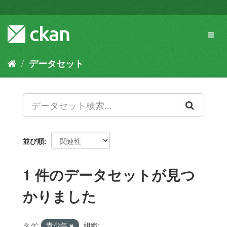
ス
キ
ッ
Toggl
プ
naviga
し
て
データセット
内
容
へ
並び順
1 件のデータセットが見つ
かりました
タグ:
青少年
組織: