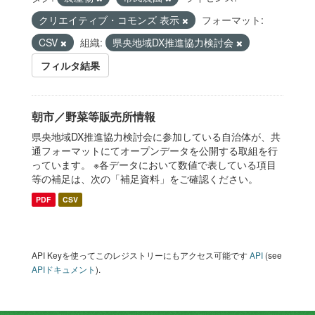
クリエイティブ・コモンズ 表示
フォーマット:
CSV
組織:
県央地域DX推進協力検討会
フィルタ結果
朝市／野菜等販売所情報
県央地域DX推進協力検討会に参加している自治体が、共
通フォーマットにてオープンデータを公開する取組を行
っています。 ※各データにおいて数値で表している項目
等の補足は、次の「補足資料」をご確認ください。
PDF
CSV
API Keyを使ってこのレジストリーにもアクセス可能です
API
(see
APIドキュメント
).