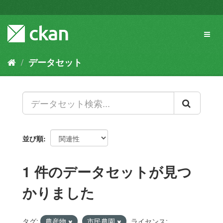
ス
キ
ッ
Toggl
プ
naviga
し
て
データセット
内
容
へ
並び順
1 件のデータセットが見つ
かりました
タグ:
農産物
市民農園
ライセンス: