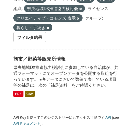
組織:
県央地域DX推進協力検討会
ライセンス:
クリエイティブ・コモンズ 表示
グループ:
暮らし・手続き
フィルタ結果
朝市／野菜等販売所情報
県央地域DX推進協力検討会に参加している自治体が、共
通フォーマットにてオープンデータを公開する取組を行
っています。 ※各データにおいて数値で表している項目
等の補足は、次の「補足資料」をご確認ください。
PDF
CSV
API Keyを使ってこのレジストリーにもアクセス可能です
API
(see
APIドキュメント
).