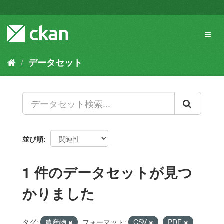
ス
キ
ッ
Toggl
プ
naviga
し
て
データセット
内
容
へ
並び順
1 件のデータセットが見つ
かりました
タグ:
農産物
フォーマット:
CSV
PDF