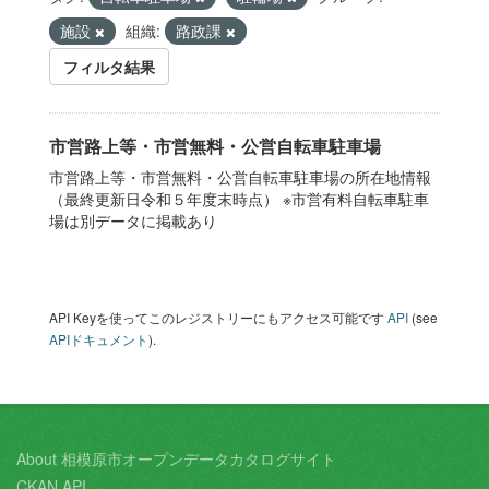
施設
組織:
路政課
フィルタ結果
市営路上等・市営無料・公営自転車駐車場
市営路上等・市営無料・公営自転車駐車場の所在地情報
（最終更新日令和５年度末時点） ※市営有料自転車駐車
場は別データに掲載あり
API Keyを使ってこのレジストリーにもアクセス可能です
API
(see
APIドキュメント
).
About 相模原市オープンデータカタログサイト
CKAN API