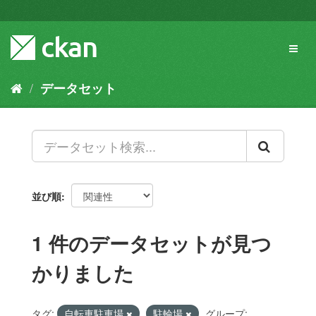
ス
キ
ッ
Toggl
プ
naviga
し
て
データセット
内
容
へ
並び順
1 件のデータセットが見つ
かりました
タグ:
自転車駐車場
駐輪場
グループ: