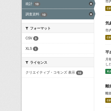
市
統計
10
CS
調査資料
10
気
フォーマット
市
CSV
CS
9
XLS
1
平
月
ライセンス
し
XL
クリエイティブ・コモンズ 表示
10
離
離
CS