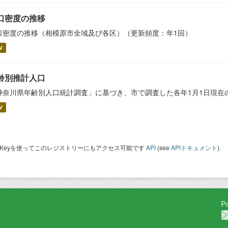
口密度の推移
口密度の推移（相模原市全域及び各区）（更新頻度：年1回）
V
齢別推計人口
神奈川県年齢別人口統計調査」に基づき、市で調査した各年1月1日現在
V
I Keyを使ってこのレジストリーにもアクセス可能です
API
(see
APIドキュメント
).
P