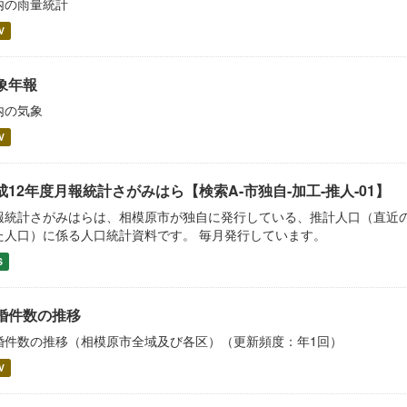
内の雨量統計
V
象年報
内の気象
V
成12年度月報統計さがみはら【検索A-市独自-加工-推人-01】
報統計さがみはらは、相模原市が独自に発行している、推計人口（直近
た人口）に係る人口統計資料です。 毎月発行しています。
S
婚件数の推移
婚件数の推移（相模原市全域及び各区）（更新頻度：年1回）
V