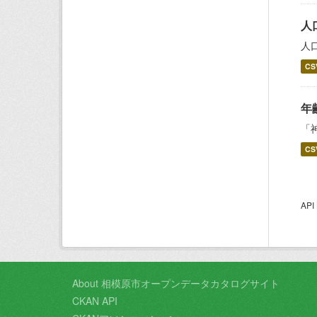
人
人
CS
年
「
CS
AP
About 相模原市オープンデータカタログサイト
CKAN API