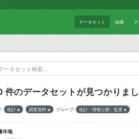
データセット
組織
グ
10 件のデータセットが見つかりま
:
統計
調査資料
グループ:
統計・情報公開・監査
量年報