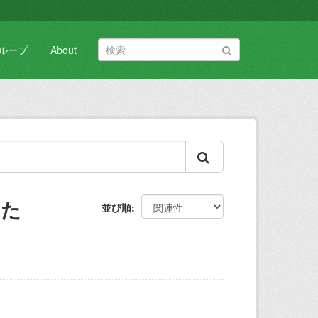
ループ
About
した
並び順