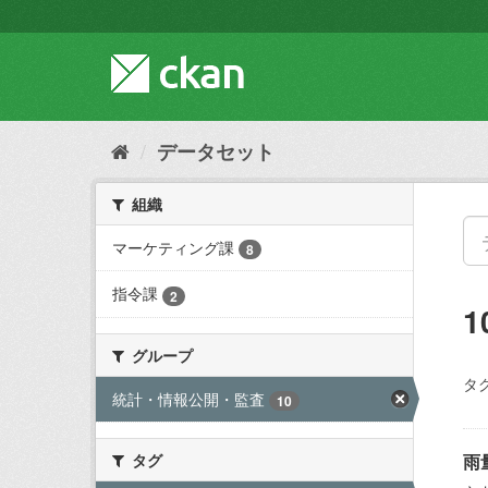
ス
キ
ッ
プ
し
て
内
データセット
容
へ
組織
マーケティング課
8
指令課
2
グループ
タグ
統計・情報公開・監査
10
タグ
雨