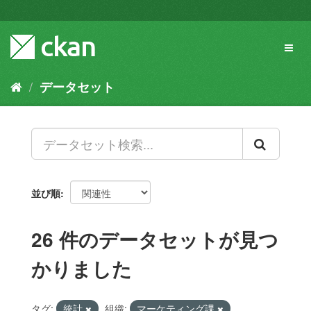
ス
キ
ッ
Toggl
プ
naviga
し
て
データセット
内
容
へ
並び順
26 件のデータセットが見つ
かりました
タグ:
統計
組織:
マーケティング課