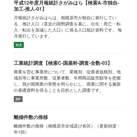
平成12年度月報統計さがみはら【検索A-市独自-
加工-推人-01】
月報統計さがみはらは、相模原市が独自に発行してい
る、推計人口（直近の国勢調査を基に、出生・死亡・転
入・転出を加減した人口）に係る人口統計資料です。 毎
月発行しています。
XLS
工業統計調査【検索C-国基幹-調査-全数-03】
商業を営む事業所について、業種別、従業者規模別、地
域別等に事業所数、従業者数、年間商品販売額等を把握
し、我が国商業の実態を明らかにし、商業に関する施策
の基礎資料を得ることを目的とした調査です。
ZIP
離婚件数の推移
離婚件数の推移（相模原市全域及び各区）（更新頻度：
年1回）