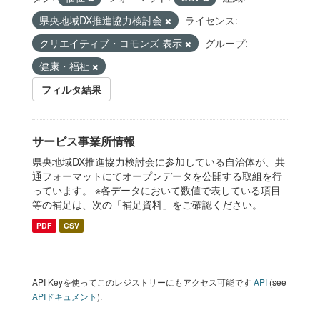
県央地域DX推進協力検討会
ライセンス:
クリエイティブ・コモンズ 表示
グループ:
健康・福祉
フィルタ結果
サービス事業所情報
県央地域DX推進協力検討会に参加している自治体が、共
通フォーマットにてオープンデータを公開する取組を行
っています。 ※各データにおいて数値で表している項目
等の補足は、次の「補足資料」をご確認ください。
PDF
CSV
API Keyを使ってこのレジストリーにもアクセス可能です
API
(see
APIドキュメント
).