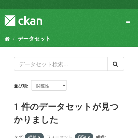
ス
キ
ッ
Toggl
プ
naviga
し
て
データセット
内
容
へ
並び順
1 件のデータセットが見つ
かりました
タグ:
福祉
フォーマット:
CSV
組織: