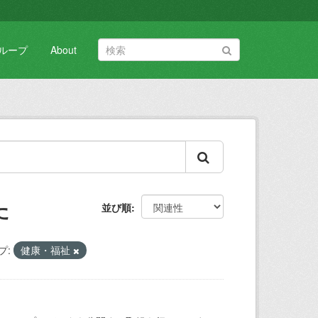
ループ
About
た
並び順
プ:
健康・福祉