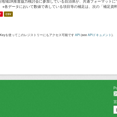
央地域DX推進協力検討会に参加している自治体が、共通フォーマットに
。 ※各データにおいて数値で表している項目等の補足は、次の「補足資
F
CSV
I Keyを使ってこのレジストリーにもアクセス可能です
API
(see
APIドキュメント
).
P
言