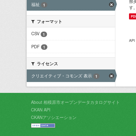
県
福祉
1
す
PD
フォーマット
CSV
1
AP
PDF
1
ライセンス
クリエイティブ・コモンズ 表示
1
About 相模原市オープンデータカタログサイト
CKAN API
CKANアソシエーション