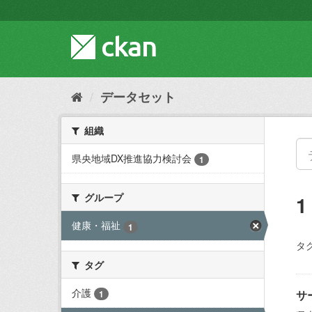
ス
キ
ッ
プ
し
て
内
データセット
容
へ
組織
県央地域DX推進協力検討会
1
グループ
健康・福祉
1
タグ
タグ
介護
サ
1