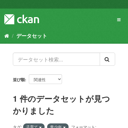
ス
キ
ッ
Toggl
プ
naviga
し
て
データセット
内
容
へ
並び順
1 件のデータセットが見つ
かりました
タグ:
子育て
青少年
フォーマット: