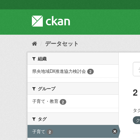
ス
キ
ッ
プ
し
て
内
データセット
容
へ
組織
県央地域DX推進協力検討会
2
グループ
子育て・教育
2
タグ
タグ
子育て
2