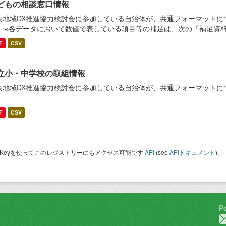
どもの相談窓口情報
央地域DX推進協力検討会に参加している自治体が、共通フォーマットに
。 ※各データにおいて数値で表している項目等の補足は、次の「補足資
F
CSV
立小・中学校の取組情報
央地域DX推進協力検討会に参加している自治体が、共通フォーマットに
。
F
CSV
I Keyを使ってこのレジストリーにもアクセス可能です
API
(see
APIドキュメント
).
P