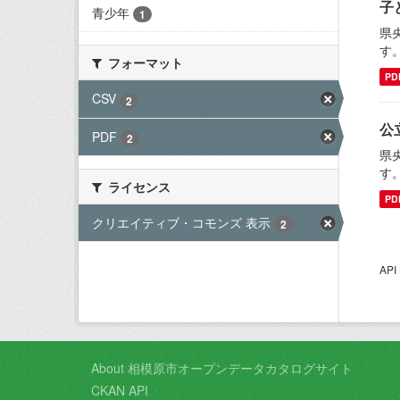
子
青少年
1
県
す
フォーマット
PD
CSV
2
公
PDF
2
県
す
ライセンス
PD
クリエイティブ・コモンズ 表示
2
AP
About 相模原市オープンデータカタログサイト
CKAN API