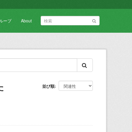
ループ
About
た
並び順