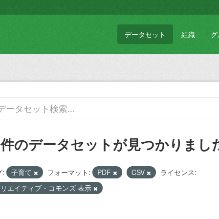
データセット
組織
グ
2 件のデータセットが見つかりまし
:
子育て
フォーマット:
PDF
CSV
ライセンス:
クリエイティブ・コモンズ 表示