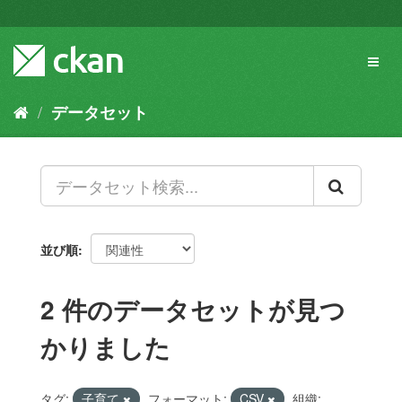
ス
キ
ッ
Toggl
プ
naviga
し
て
データセット
内
容
へ
並び順
2 件のデータセットが見つ
かりました
タグ:
子育て
フォーマット:
CSV
組織: