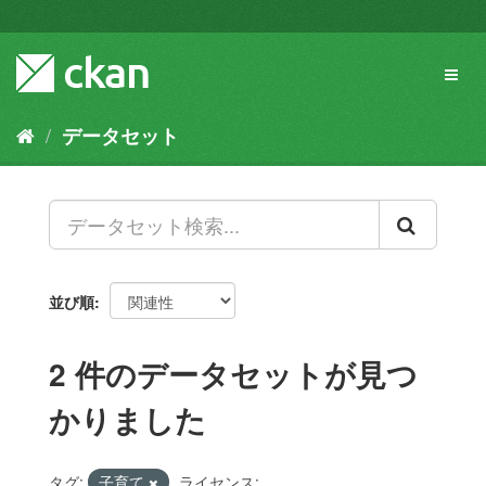
ス
キ
ッ
Toggl
プ
naviga
し
て
データセット
内
容
へ
並び順
2 件のデータセットが見つ
かりました
タグ:
子育て
ライセンス: