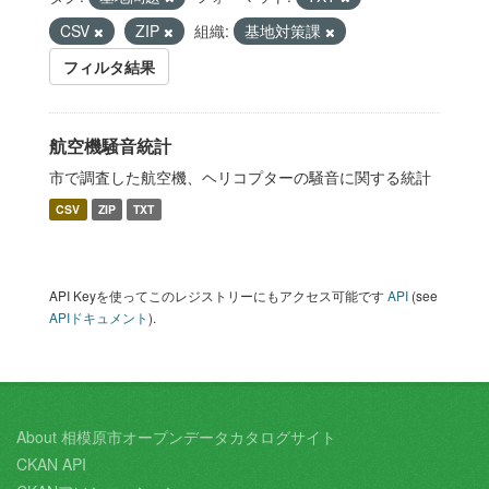
CSV
ZIP
組織:
基地対策課
フィルタ結果
航空機騒音統計
市で調査した航空機、ヘリコプターの騒音に関する統計
CSV
ZIP
TXT
API Keyを使ってこのレジストリーにもアクセス可能です
API
(see
APIドキュメント
).
About 相模原市オープンデータカタログサイト
CKAN API