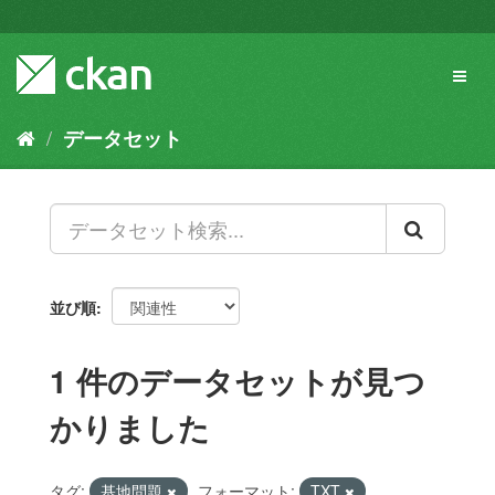
ス
キ
ッ
Toggl
プ
naviga
し
て
データセット
内
容
へ
並び順
1 件のデータセットが見つ
かりました
タグ:
基地問題
フォーマット:
TXT