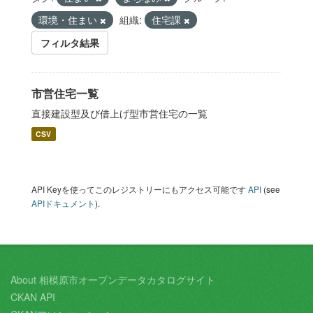
環境・住まい
組織:
住宅課
フィルタ結果
市営住宅一覧
直接建設型及び借上げ型市営住宅の一覧
CSV
API Keyを使ってこのレジストリーにもアクセス可能です
API
(see
APIドキュメント
).
About 相模原市オープンデータカタログサイト
CKAN API