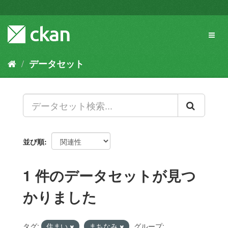
ス
キ
ッ
Toggl
プ
naviga
し
て
データセット
内
容
へ
並び順
1 件のデータセットが見つ
かりました
タグ:
住まい
まちなみ
グループ: