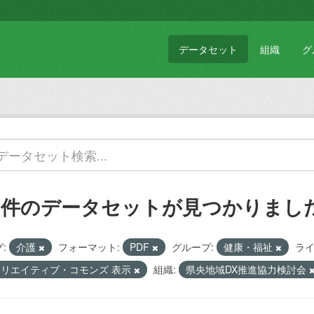
データセット
組織
グ
1 件のデータセットが見つかりまし
:
介護
フォーマット:
PDF
グループ:
健康・福祉
ライ
クリエイティブ・コモンズ 表示
組織:
県央地域DX推進協力検討会