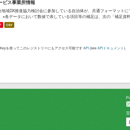
ービス事業所情報
央地域DX推進協力検討会に参加している自治体が、共通フォーマットに
。 ※各データにおいて数値で表している項目等の補足は、次の「補足資
F
CSV
I Keyを使ってこのレジストリーにもアクセス可能です
API
(see
APIドキュメント
).
P
言