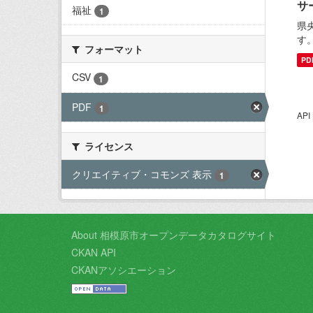
サ
福祉
1
県
す
フォーマット
PD
CSV
1
PDF
1
AP
ライセンス
クリエイティブ・コモンズ 表示
1
About 相模原市オープンデータカタログサイト
CKAN API
CKANアソシエーション