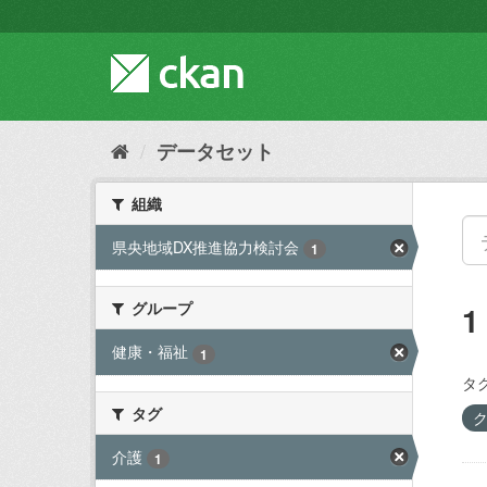
ス
キ
ッ
プ
し
て
内
データセット
容
へ
組織
県央地域DX推進協力検討会
1
グループ
健康・福祉
1
タグ
タグ
介護
1