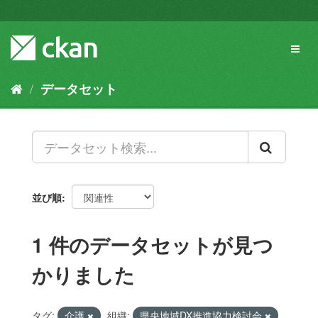
ス
キ
ッ
Toggl
プ
naviga
し
て
データセット
内
容
へ
並び順
1 件のデータセットが見つ
かりました
タグ:
介護
組織:
県央地域DX推進協力検討会