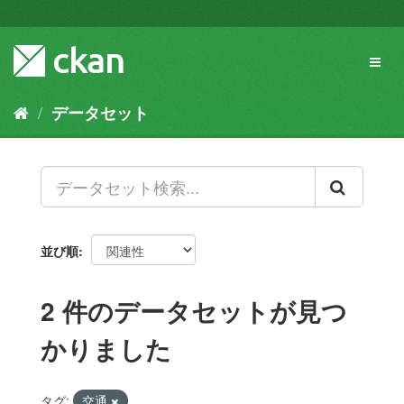
ス
キ
ッ
Toggl
プ
naviga
し
て
データセット
内
容
へ
並び順
2 件のデータセットが見つ
かりました
タグ:
交通