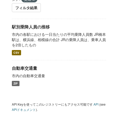
フィルタ結果
駅別乗降人員の推移
市内の各駅における一日当たりの平均乗降人員数 JR橋本
駅は、横浜線、相模線の合計 JRの乗降人員は、乗車人員
を2倍したもの
CSV
自動車交通量
市内の自動車交通量
ZIP
API Keyを使ってこのレジストリーにもアクセス可能です
API
(see
APIドキュメント
).