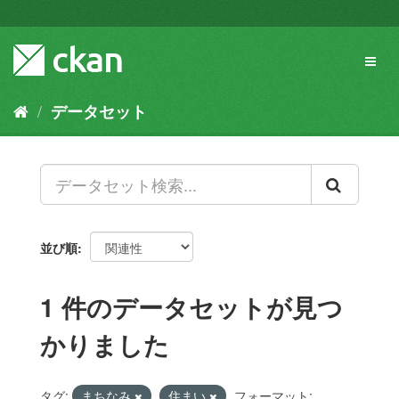
ス
キ
ッ
Toggl
プ
naviga
し
て
データセット
内
容
へ
並び順
1 件のデータセットが見つ
かりました
タグ:
まちなみ
住まい
フォーマット: