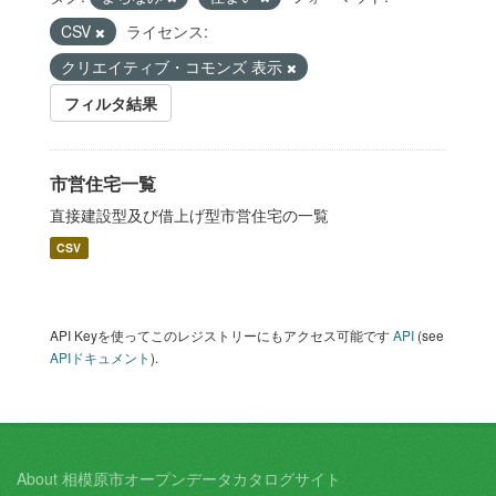
CSV
ライセンス:
クリエイティブ・コモンズ 表示
フィルタ結果
市営住宅一覧
直接建設型及び借上げ型市営住宅の一覧
CSV
API Keyを使ってこのレジストリーにもアクセス可能です
API
(see
APIドキュメント
).
About 相模原市オープンデータカタログサイト