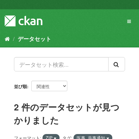
ス
キ
ッ
Toggl
プ
naviga
し
て
データセット
内
容
へ
並び順
2 件のデータセットが見つ
かりました
フォーマット:
ZIP
タグ:
医事_薬事通知