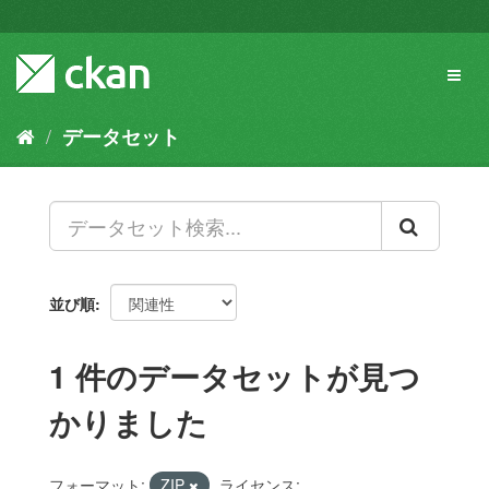
ス
キ
ッ
Toggl
プ
naviga
し
て
データセット
内
容
へ
並び順
1 件のデータセットが見つ
かりました
フォーマット:
ZIP
ライセンス: