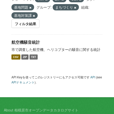
基地問題
グループ:
まちづくり
組織:
基地対策課
フィルタ結果
航空機騒音統計
市で調査した航空機、ヘリコプターの騒音に関する統計
CSV
ZIP
TXT
API Keyを使ってこのレジストリーにもアクセス可能です
API
(see
APIドキュメント
).
About 相模原市オープンデータカタログサイト