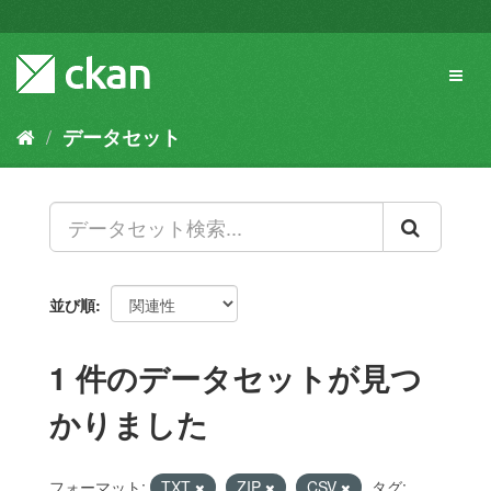
ス
キ
ッ
Toggl
プ
naviga
し
て
データセット
内
容
へ
並び順
1 件のデータセットが見つ
かりました
フォーマット:
TXT
ZIP
CSV
タグ: