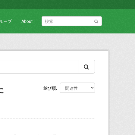
ループ
About
た
並び順