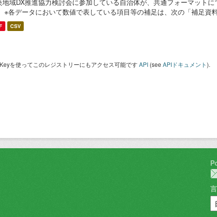
央地域DX推進協力検討会に参加している自治体が、共通フォーマットに
。 ※各データにおいて数値で表している項目等の補足は、次の「補足資
F
CSV
I Keyを使ってこのレジストリーにもアクセス可能です
API
(see
APIドキュメント
).
P
言