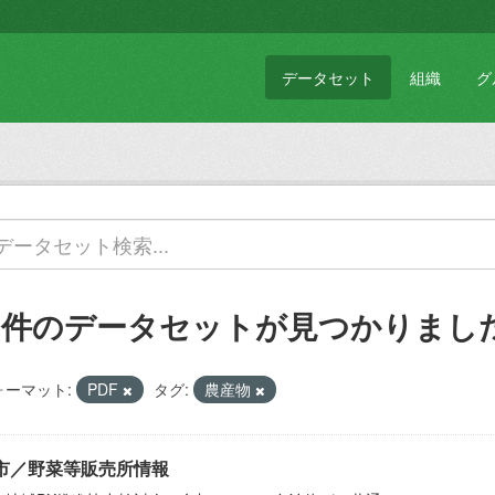
データセット
組織
グ
1 件のデータセットが見つかりまし
ォーマット:
PDF
タグ:
農産物
市／野菜等販売所情報