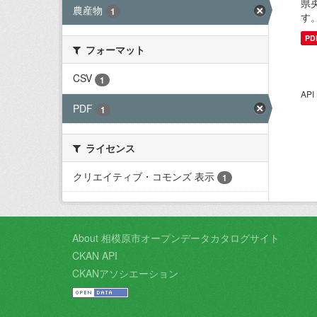
県
農産物
1
す
PD
フォーマット
CSV
1
AP
PDF
1
ライセンス
クリエイティブ・コモンズ 表示
1
About 相模原市オープンデータカタログサイト
CKAN API
CKANアソシエーション