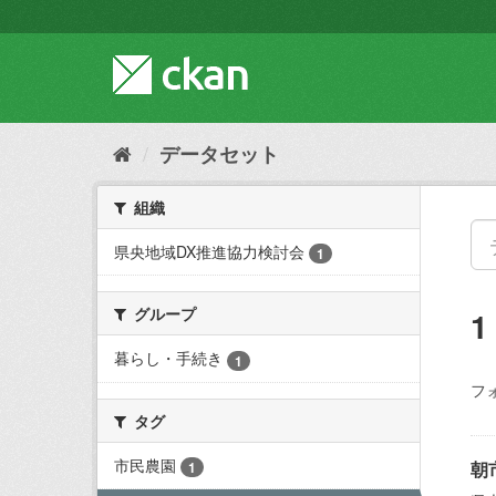
ス
キ
ッ
プ
し
て
内
データセット
容
へ
組織
県央地域DX推進協力検討会
1
グループ
暮らし・手続き
1
フ
タグ
市民農園
朝
1