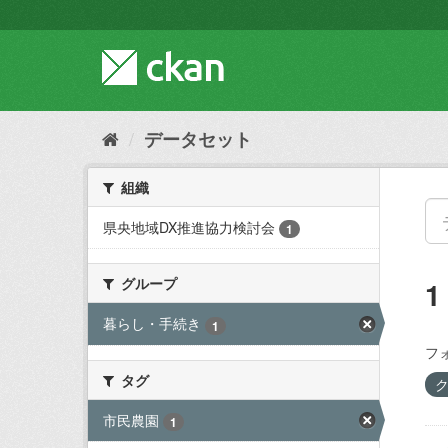
ス
キ
ッ
プ
し
て
内
データセット
容
へ
組織
県央地域DX推進協力検討会
1
グループ
暮らし・手続き
1
フ
タグ
市民農園
1