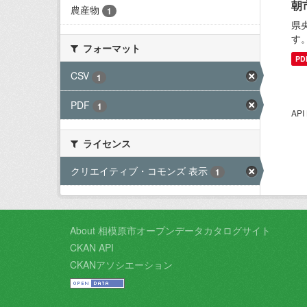
朝
農産物
1
県
す
フォーマット
PD
CSV
1
PDF
1
AP
ライセンス
クリエイティブ・コモンズ 表示
1
About 相模原市オープンデータカタログサイト
CKAN API
CKANアソシエーション