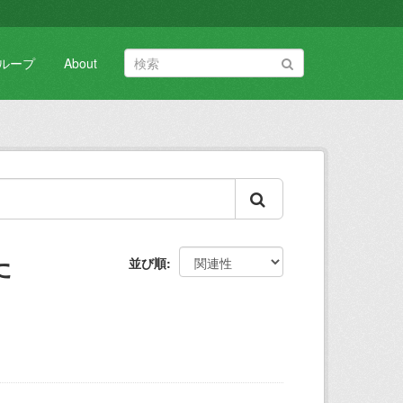
ループ
About
た
並び順