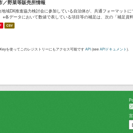
市／野菜等販売所情報
央地域DX推進協力検討会に参加している自治体が、共通フォーマットに
。 ※各データにおいて数値で表している項目等の補足は、次の「補足資
F
CSV
I Keyを使ってこのレジストリーにもアクセス可能です
API
(see
APIドキュメント
).
P
言