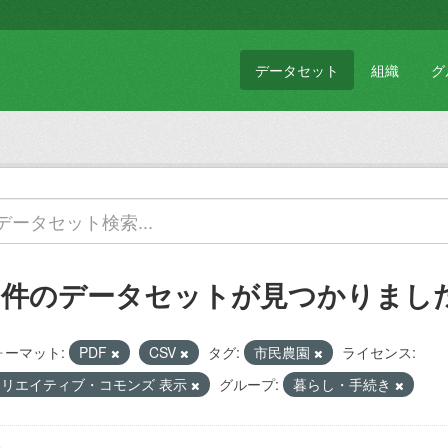
データセット
組織
グ
1 件のデータセットが見つかりまし
ォーマット:
PDF
CSV
タグ:
市民農園
ライセンス:
クリエイティブ・コモンズ 表示
グループ:
暮らし・手続き