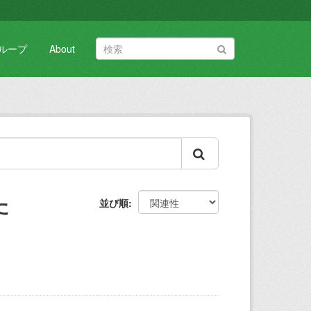
ループ
About
た
並び順