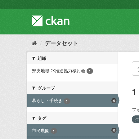
ス
キ
ッ
プ
し
て
内
データセット
容
へ
組織
県央地域DX推進協力検討会
1
グループ
暮らし・手続き
1
フ
タグ
市民農園
1