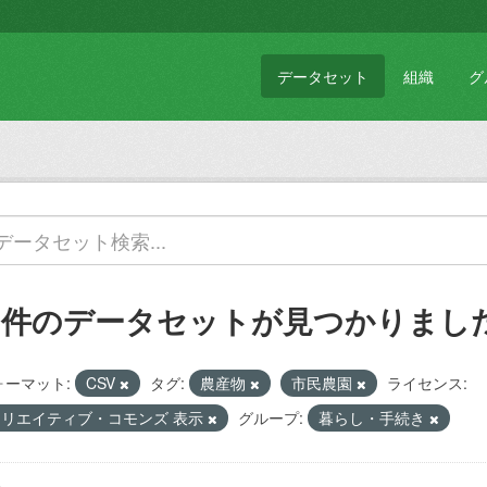
データセット
組織
グ
1 件のデータセットが見つかりまし
ォーマット:
CSV
タグ:
農産物
市民農園
ライセンス:
クリエイティブ・コモンズ 表示
グループ:
暮らし・手続き