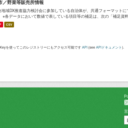
市／野菜等販売所情報
央地域DX推進協力検討会に参加している自治体が、共通フォーマットに
。 ※各データにおいて数値で表している項目等の補足は、次の「補足資
F
CSV
I Keyを使ってこのレジストリーにもアクセス可能です
API
(see
APIドキュメント
).
P
言