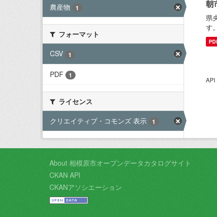
朝
農産物
1
県
す
フォーマット
PD
CSV
1
PDF
1
AP
ライセンス
クリエイティブ・コモンズ 表示
1
About 相模原市オープンデータカタログサイト
CKAN API
CKANアソシエーション