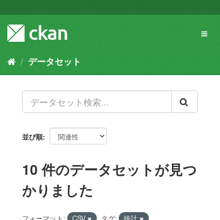
ス
キ
ッ
Toggl
プ
naviga
し
て
データセット
内
容
へ
並び順
10 件のデータセットが見つ
かりました
フォーマット:
CSV
タグ:
統計