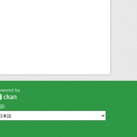
owered by
語