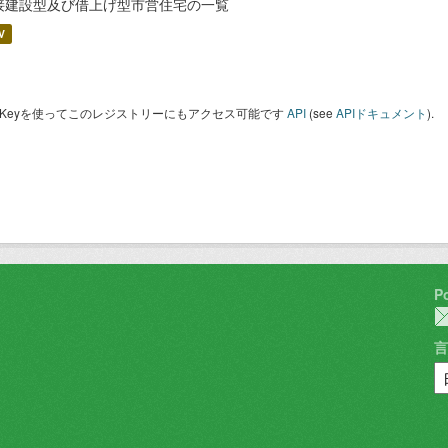
接建設型及び借上げ型市営住宅の一覧
V
I Keyを使ってこのレジストリーにもアクセス可能です
API
(see
APIドキュメント
).
P
言