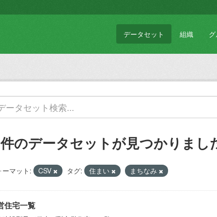
データセット
組織
グ
1 件のデータセットが見つかりまし
ォーマット:
CSV
タグ:
住まい
まちなみ
営住宅一覧