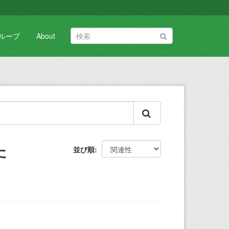
ループ
About
た
並び順