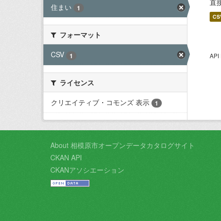
直
住まい
1
CS
フォーマット
CSV
1
AP
ライセンス
クリエイティブ・コモンズ 表示
1
About 相模原市オープンデータカタログサイト
CKAN API
CKANアソシエーション