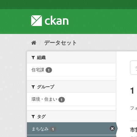
ス
キ
ッ
プ
し
て
内
データセット
容
へ
組織
住宅課
1
グループ
環境・住まい
1
フ
タグ
まちなみ
市
1