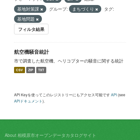
基地対策課
グループ:
まちづくり
タグ:
基地問題
フィルタ結果
航空機騒音統計
市で調査した航空機、ヘリコプターの騒音に関する統計
CSV
ZIP
TXT
API Keyを使ってこのレジストリーにもアクセス可能です
API
(see
APIドキュメント
).
About 相模原市オープンデータカタログサイト