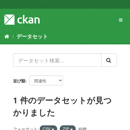
ス
キ
ッ
Toggl
プ
naviga
し
て
データセット
内
容
へ
並び順
1 件のデータセットが見つ
かりました
フォーマット:
CSV
ZIP
組織: