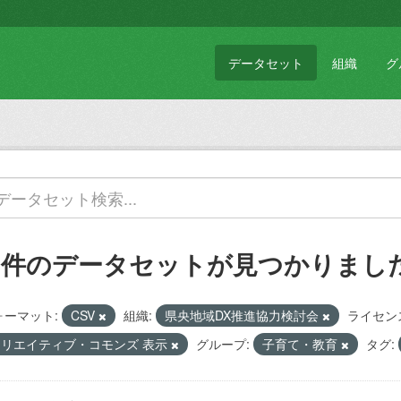
データセット
組織
グ
1 件のデータセットが見つかりまし
ォーマット:
CSV
組織:
県央地域DX推進協力検討会
ライセン
クリエイティブ・コモンズ 表示
グループ:
子育て・教育
タグ: