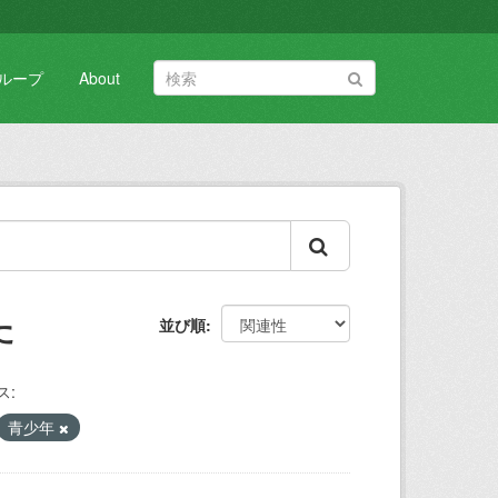
ループ
About
た
並び順
ス:
青少年