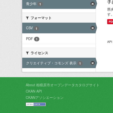
子
青少年
1
県
す
フォーマット
PD
CSV
1
PDF
1
AP
ライセンス
クリエイティブ・コモンズ 表示
1
About 相模原市オープンデータカタログサイト
CKAN API
CKANアソシエーション