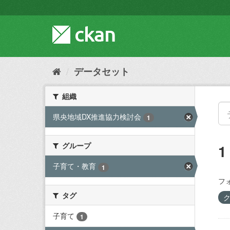
ス
キ
ッ
プ
し
て
内
データセット
容
へ
組織
県央地域DX推進協力検討会
1
グループ
子育て・教育
1
フ
タグ
子育て
1