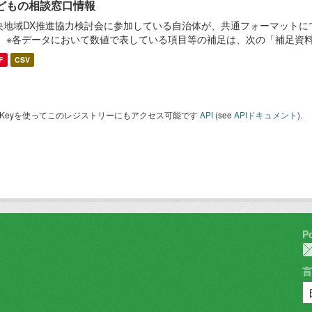
どもの相談窓口情報
央地域DX推進協力検討会に参加している自治体が、共通フォーマットに
。 ※各データにおいて数値で表している項目等の補足は、次の「補足資
F
CSV
I Keyを使ってこのレジストリーにもアクセス可能です
API
(see
APIドキュメント
).
P
言