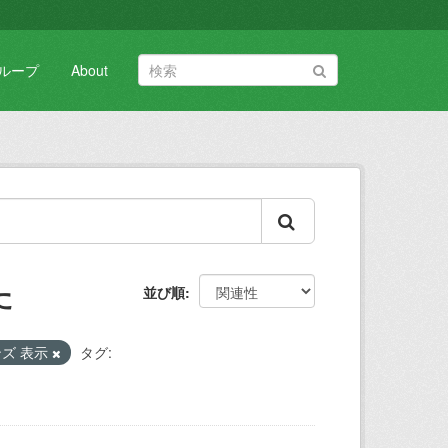
ループ
About
た
並び順
ズ 表示
タグ: