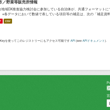
市／野菜等販売所情報
央地域DX推進協力検討会に参加している自治体が、共通フォーマットに
。 ※各データにおいて数値で表している項目等の補足は、次の「補足資
F
CSV
I Keyを使ってこのレジストリーにもアクセス可能です
API
(see
APIドキュメント
).
P
言