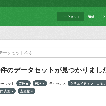
データセット
組織
グ
1 件のデータセットが見つかりまし
ォーマット:
CSV
PDF
ライセンス:
クリエイティブ・コモン
市民農園
農産物