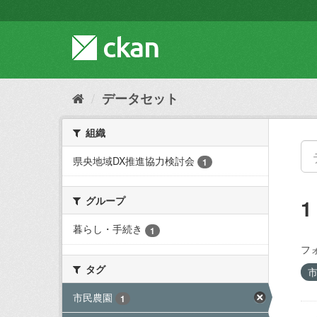
ス
キ
ッ
プ
し
て
内
データセット
容
へ
組織
県央地域DX推進協力検討会
1
グループ
暮らし・手続き
1
フ
タグ
市民農園
1