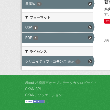
朝
農産物
1
県
す
フォーマット
PD
CSV
1
PDF
1
AP
ライセンス
クリエイティブ・コモンズ 表示
1
About 相模原市オープンデータカタログサイト
CKAN API
CKANアソシエーション