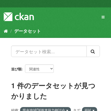
ス
キ
ッ
Toggl
プ
naviga
し
て
データセット
内
容
へ
並び順
1 件のデータセットが見つ
かりました
組織:
県央地域DX推進協力検討会
タグ:
福祉