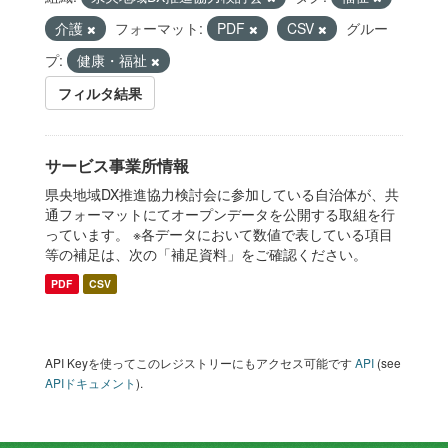
介護
フォーマット:
PDF
CSV
グルー
プ:
健康・福祉
フィルタ結果
サービス事業所情報
県央地域DX推進協力検討会に参加している自治体が、共
通フォーマットにてオープンデータを公開する取組を行
っています。 ※各データにおいて数値で表している項目
等の補足は、次の「補足資料」をご確認ください。
PDF
CSV
API Keyを使ってこのレジストリーにもアクセス可能です
API
(see
APIドキュメント
).