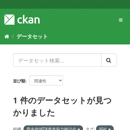
ス
キ
ッ
Toggl
プ
naviga
し
て
データセット
内
容
へ
並び順
1 件のデータセットが見つ
かりました
組織:
県央地域DX推進協力検討会
タグ:
福祉