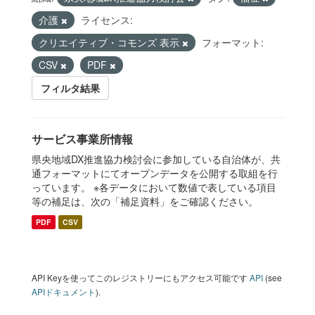
介護
ライセンス:
クリエイティブ・コモンズ 表示
フォーマット:
CSV
PDF
フィルタ結果
サービス事業所情報
県央地域DX推進協力検討会に参加している自治体が、共
通フォーマットにてオープンデータを公開する取組を行
っています。 ※各データにおいて数値で表している項目
等の補足は、次の「補足資料」をご確認ください。
PDF
CSV
API Keyを使ってこのレジストリーにもアクセス可能です
API
(see
APIドキュメント
).