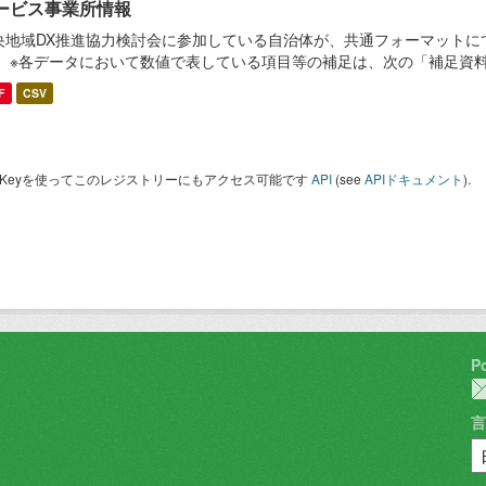
ービス事業所情報
央地域DX推進協力検討会に参加している自治体が、共通フォーマットに
。 ※各データにおいて数値で表している項目等の補足は、次の「補足資
F
CSV
I Keyを使ってこのレジストリーにもアクセス可能です
API
(see
APIドキュメント
).
P
言