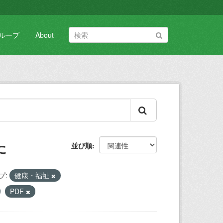
ループ
About
た
並び順
プ:
健康・福祉
PDF