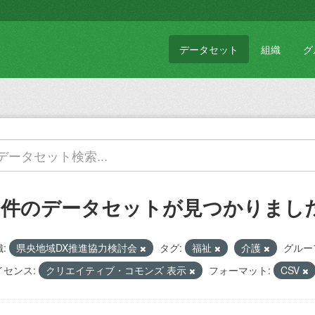
データセット
組織
グ
1 件のデータセットが見つかりまし
:
県央地域DX推進協力検討会
タグ:
福祉
介護
グルー
イセンス:
クリエイティブ・コモンズ 表示
フォーマット:
CSV