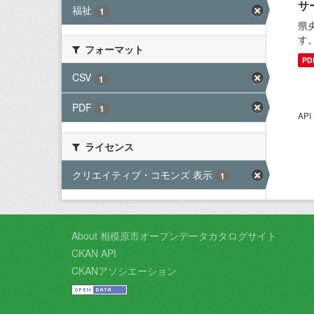
サ
福祉
1
県
す
フォーマット
PD
CSV
1
PDF
1
AP
ライセンス
クリエイティブ・コモンズ 表示
1
About 相模原市オープンデータカタログサイト
CKAN API
CKANアソシエーション