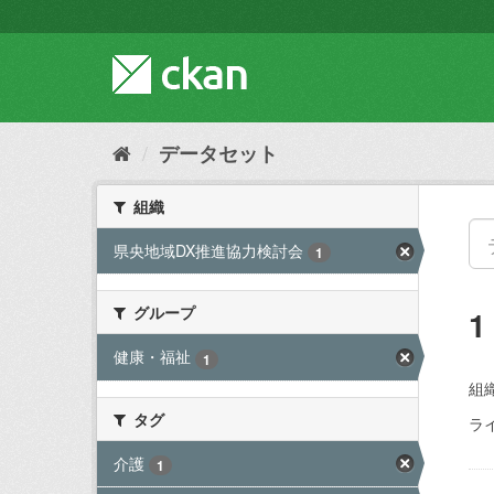
ス
キ
ッ
プ
し
て
内
データセット
容
へ
組織
県央地域DX推進協力検討会
1
グループ
健康・福祉
1
組織
タグ
ラ
介護
1