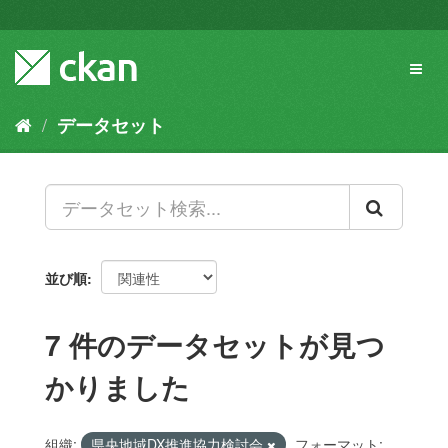
ス
キ
ッ
Toggl
プ
naviga
し
て
データセット
内
容
へ
並び順
7 件のデータセットが見つ
かりました
組織:
県央地域DX推進協力検討会
フォーマット: