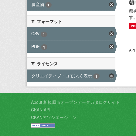
朝
農産物
1
県
す
フォーマット
PD
CSV
1
PDF
1
AP
ライセンス
クリエイティブ・コモンズ 表示
1
About 相模原市オープンデータカタログサイト
CKAN API
CKANアソシエーション