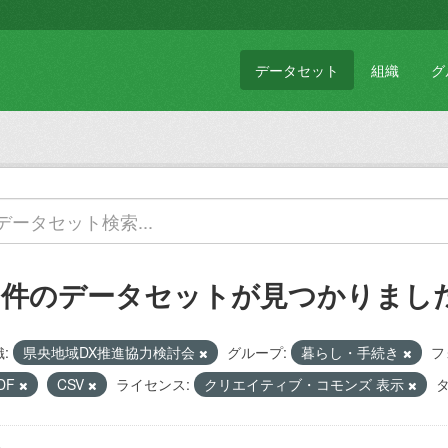
データセット
組織
グ
1 件のデータセットが見つかりまし
:
県央地域DX推進協力検討会
グループ:
暮らし・手続き
フ
DF
CSV
ライセンス:
クリエイティブ・コモンズ 表示
タ