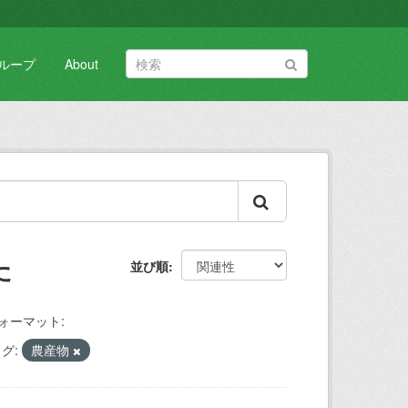
ループ
About
た
並び順
ォーマット:
グ:
農産物