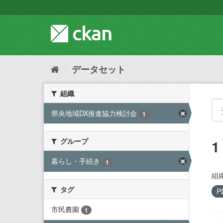
ス
キ
ッ
プ
し
て
内
データセット
容
へ
組織
県央地域DX推進協力検討会
1
グループ
暮らし・手続き
1
組織
タグ
P
市民農園
1