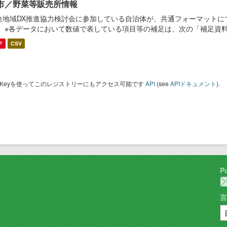
市／野菜等販売所情報
央地域DX推進協力検討会に参加している自治体が、共通フォーマットに
。 ※各データにおいて数値で表している項目等の補足は、次の「補足資
F
CSV
I Keyを使ってこのレジストリーにもアクセス可能です
API
(see
APIドキュメント
).
P
言