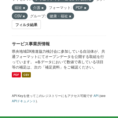
福祉
介護
フォーマット:
PDF
CSV
グループ:
健康・福祉
フィルタ結果
サービス事業所情報
県央地域DX推進協力検討会に参加している自治体が、共
通フォーマットにてオープンデータを公開する取組を行
っています。 ※各データにおいて数値で表している項目
等の補足は、次の「補足資料」をご確認ください。
PDF
CSV
API Keyを使ってこのレジストリーにもアクセス可能です
API
(see
APIドキュメント
).