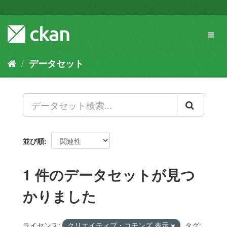
ス
キ
ッ
Toggl
プ
naviga
し
て
データセット
内
容
へ
並び順
1 件のデータセットが見つ
かりました
ライセンス:
クリエイティブ・コモンズ 表示
タグ: