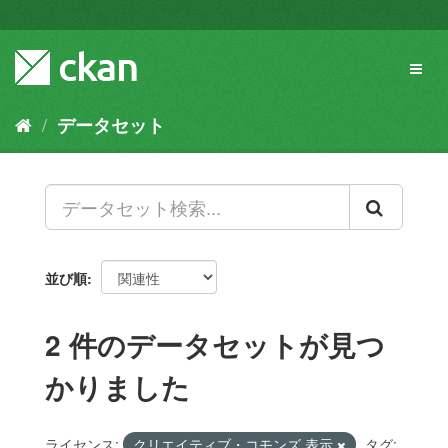
ス
キ
ッ
Toggl
プ
naviga
し
て
データセット
内
容
へ
並び順
2 件のデータセットが見つ
かりました
ライセンス:
クリエイティブ・コモンズ 表示
タグ: