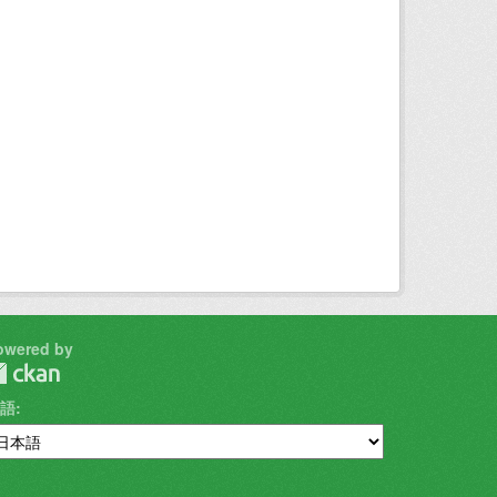
owered by
語