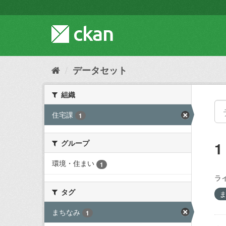
ス
キ
ッ
プ
し
て
内
データセット
容
へ
組織
住宅課
1
グループ
環境・住まい
1
ラ
タグ
まちなみ
1