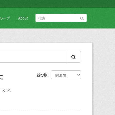
ループ
About
た
並び順
タグ: