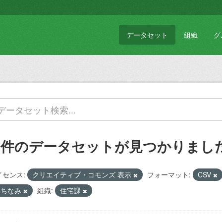
データセット
組織
グ
1 件のデータセットが見つかりまし
イセンス:
クリエイティブ・コモンズ 表示
フォーマット:
CSV
まちなみ
組織:
住宅課