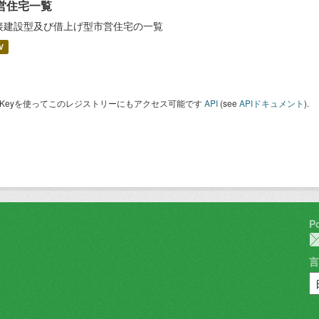
営住宅一覧
接建設型及び借上げ型市営住宅の一覧
V
I Keyを使ってこのレジストリーにもアクセス可能です
API
(see
APIドキュメント
).
P
言