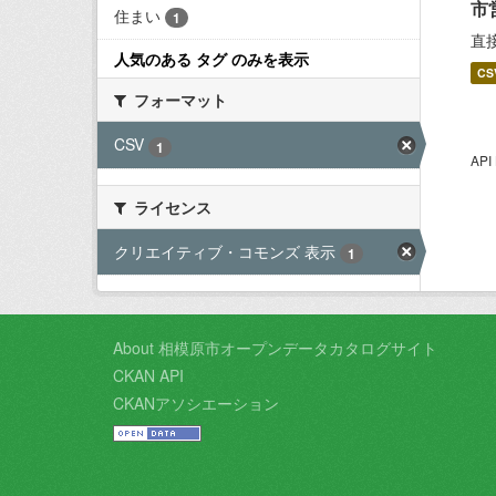
市
住まい
1
直
人気のある タグ のみを表示
CS
フォーマット
CSV
1
AP
ライセンス
クリエイティブ・コモンズ 表示
1
About 相模原市オープンデータカタログサイト
CKAN API
CKANアソシエーション