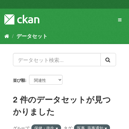
ス
キ
ッ
Toggl
プ
naviga
し
て
データセット
内
容
へ
並び順
2 件のデータセットが見つ
かりました
グループ:
保健・衛生
タグ:
医事_薬事通知